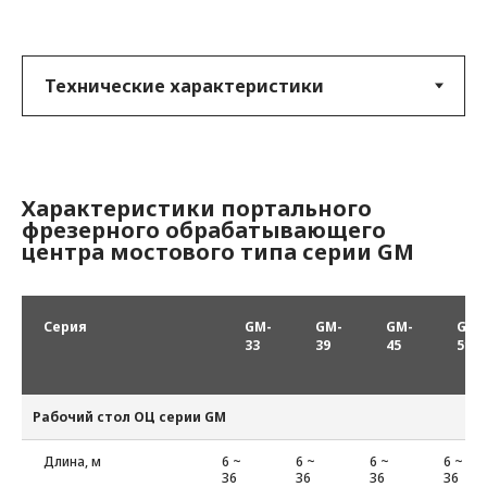
Характеристики
портального
фрезерного обрабатывающего
центра мостового типа серии GM
Серия
GM-
GM-
GM-
GM-
33
39
45
51
Рабочий стол ОЦ серии GM
Длина, м
6 ~
6 ~
6 ~
6 ~
36
36
36
36