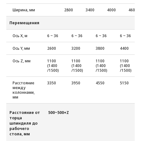
Ширина, мм
2800
3400
4000
4600
Перемещения
Ось Х, м
6 ~ 36
6 ~ 36
6 ~ 36
6 ~ 36
Ось Y, мм
2600
3200
3800
4400
Ось Z, мм
1100
1100
1100
1100
(1400
(1400
(1400
(1400
/1500)
/1500)
/1500)
/1500)
Расстояние
3350
3950
4550
5150
между
колоннами,
мм
Расстояние от
500~500+Z
торца
шпинделя до
рабочего
стола, мм