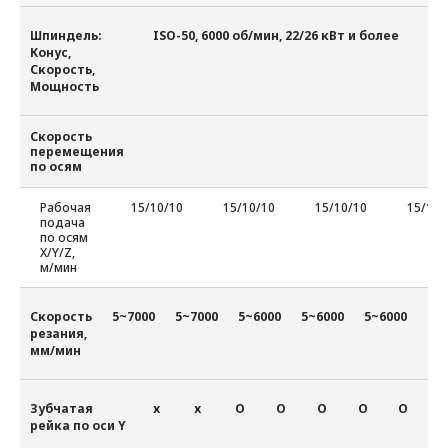
Шпиндель:
ISO-50, 6000 об/мин, 22/26 кВт и более
Конус,
Скорость,
Мощность
Скорость
перемещения
по осям
Рабочая
15/10/10
15/10/10
15/10/10
15/10/
подача
по осям
X/Y/Z,
м/мин
Скорость
5~7000
5~7000
5~6000
5~6000
5~6000
5~
резания,
мм/мин
Зубчатая
х
х
О
О
О
О
О
рейка по оси Y