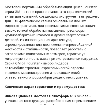
Автоматическая система измерения инструмента
обслуживания станка
Руководство по эксплуатации
Мостовой портальный обрабатывающий центр Fourstar
Автоматическая система измерения заготовок
Телескопическая защита направляющей оси X
серии GM – это не просто станок, это стратегический
Поворотный стол с управлением ЧПУ
Оптические линейки по всем осям
Телескопическая защита направляющей оси Y
актив для компаний, создающих инструмент завтрашнего
Инструментальный магазин с манипулятором
Трансформатор
дня. Эти флагманские станки основаны на лучших
Инструментальный магазин с автоматической
Сепаратор масла
дверцей
мировых практиках, для решения самых сложных задач:
Мотор-шпиндель (12000-20000 об/мин)
Ножная педаль для разжима инструмента
высокоточной обработки массивных пресс-форм,
Ползун 450 мм х 400 мм с четырьмя
Выравнивающие опоры + анкерные
направляющими
крупногабаритных штампов и других сверхсложных
фундаментные болты
Усиленный шпиндельный ползун для тяжёлой
деталей. Их инновационная архитектура,
Лестница для технического обслуживания
обработки 550 × 550 мм
Перемещение по оси X с помощью зубчатой
спроектированная для достижения непревзойденной
Усиленный шпиндельный ползун для тяжёлой
рейки + оптическая линейка
жесткости и стабильности, позволяет работать с
обработки 650 × 650 мм
Перемещение по оси Y с помощью зубчатой
90° фрезерная голова (автоматическая,
заготовками колоссальных размеров, гарантируя
рейки + оптическая линейка (Y≧4800 мм)
полуавтоматическая, ручная)
микронную точность даже при экстремальных нагрузках.
Синхронное перемещение по осям X и W с
Дополнительные фрезерные головки
помощью серво привода и двух оптических
Серия GM от Fourstar – выбор лидеров
(автоматическая, ручная)
линеек
автомобилестроения, аэрокосмической отрасли,
Дополнительная 90° фрезерная голова
(автоматическая, полуавтоматическая, ручная)
тяжелого машиностроения и производителей
Двухосевая наклонно-поворотная фрезерная
ответственного формообразующего инструмента.
голова (автоматическая/ручная установка)
Автоматическая система смены фрезерных
Ключевые характеристики и преимущества:
головок
Фрезерная головка для обработки по 5
сторонам (несъёмная)
Инновационная мостовая платформа:
В основе –
Фрезерная головка для полной 4/5 осевой
уникальная конструкция, разработанная с применением
обработки (TRAMEC/KESSLER)